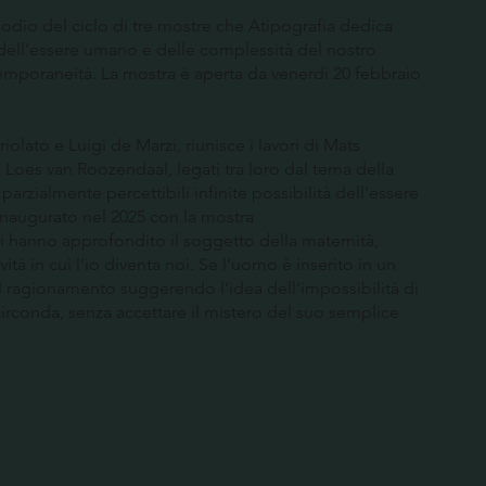
odio del ciclo di tre mostre che Atipografia dedica
à dell’essere umano e delle complessità del nostro
emporaneità. La mostra è aperta da venerdì 20 febbraio
iolato e Luigi de Marzi, riunisce i lavori di Mats
i e Loes van Roozendaal, legati tra loro dal tema della
rzialmente percettibili infinite possibilità dell’essere
a inaugurato nel 2025 con la mostra
ti hanno approfondito il soggetto della maternità,
à in cui l’io diventa noi. Se l’uomo è inserito in un
il ragionamento suggerendo l’idea dell’impossibilità di
rconda, senza accettare il mistero del suo semplice