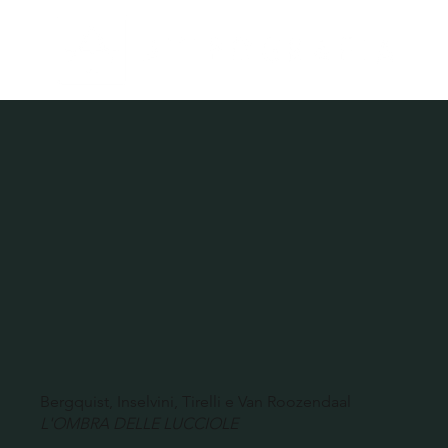
Bergquist, Inselvini, Tirelli e Van Roozendaal
L'OMBRA DELLE LUCCIOLE