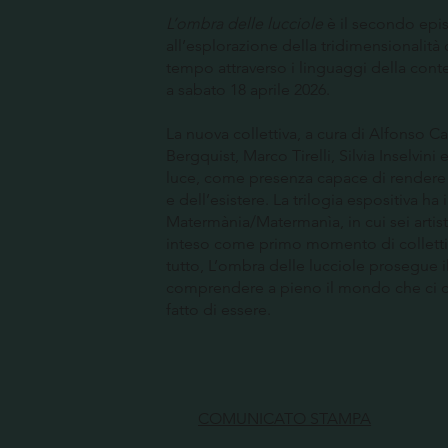
L’ombra delle lucciole
è il secondo epis
all’esplorazione della tridimensionalit
tempo attraverso i linguaggi della cont
a sabato 18 aprile 2026.
La nuova collettiva, a cura di Alfonso Car
Bergquist, Marco Tirelli, Silvia Inselvin
luce, come presenza capace di rendere pa
e dell’esistere. La trilogia espositiva h
Matermània/Matermanìa, in cui sei artis
inteso come primo momento di collettivit
tutto, L’ombra delle lucciole prosegue 
comprendere a pieno il mondo che ci ci
fatto di essere.
COMUNICATO STAMPA